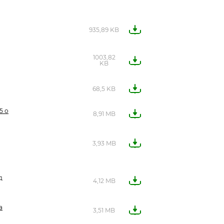
935,89 KB
1003,82
KB
68,5 KB
5 о
8,91 MB
3,93 MB
д
4,12 MB
а
3,51 MB