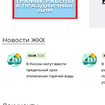
Новости ЖКХ
03.08
2026
3
В России могут ввести
В
предельный срок
р
отключение горячей воды
п
у