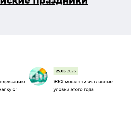
айские праздники
25.05
2026
индексацию
ЖКХ-мошенники: главные
алку с 1
уловки этого года