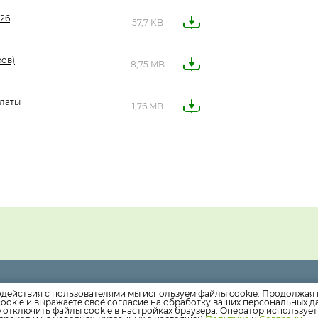
026
57,7 KB
фов)
8,75 MB
платы
1,76 MB
490 доб. 1
Круглосуточная диспетчерская служба
одействия с пользователями мы используем файлы cookie. Продолжая 
ookie и выражаете своё согласие на обработку ваших персональных 
-490 доб. 2
Офис компании
е отключить файлы cookie в настройках браузера. Оператор используе