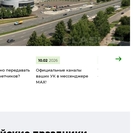
10.02
2026
09.02
2026
но передавать
Официальные каналы
Теперь у каждого
четчиков?
ваших УК в мессенджере
свой официальны
МАХ!
МАХ!