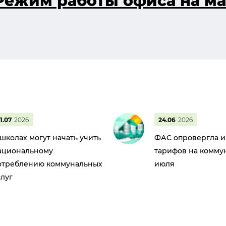
Режим работы офиса на м
1.07
2026
24.06
2026
 школах могут начать учить
ФАС опровергла 
ациональному
тарифов на коммун
отреблению коммунальных
июля
слуг