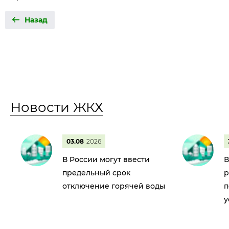
Назад
Новости ЖКХ
03.08
2026
В России могут ввести
В
предельный срок
р
отключение горячей воды
п
у