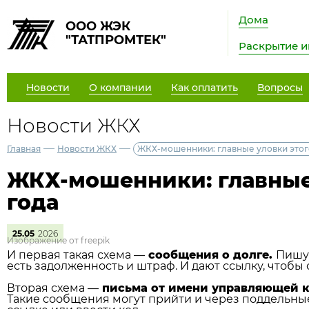
Дома
ООО ЖЭК
"ТАТПРОМТЕК"
Раскрытие 
Новости
О компании
Как оплатить
Вопросы
Новости ЖКХ
—
—
Главная
Новости ЖКХ
ЖКХ-мошенники: главные уловки этог
ЖКХ-мошенники: главные
года
25.05
2026
Изображение от freepik
И первая такая схема —
сообщения о долге.
Пишут
есть задолженность и штраф. И дают ссылку, чтобы 
Вторая схема —
письма от имени управляющей 
Такие сообщения могут прийти и через поддельны