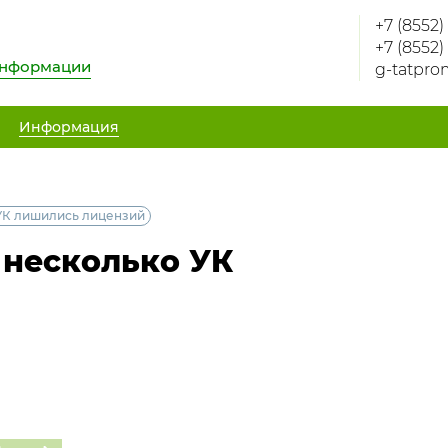
+7 (8552)
+7 (8552)
информации
g-tatpro
Информация
УК лишились лицензий
 несколько УК