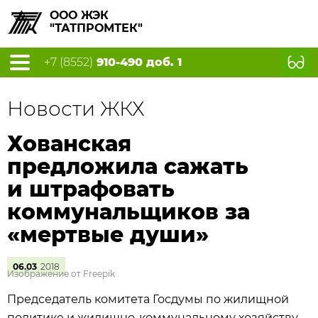
ООО ЖЭК
"ТАТПРОМТЕК"
+7 (8552)
910-490 доб. 1
Новости ЖКХ
Хованская
предложила сажать
и штрафовать
коммунальщиков за
«мертвые души»
06.03
2018
Изображение от Freepik
Председатель комитета Госдумы по жилищной
политике и жилищно-коммунальному хозяйству